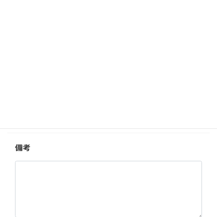
Ｗ
ｍ
荷姿・品目
【必須】
ご返信方法
備考